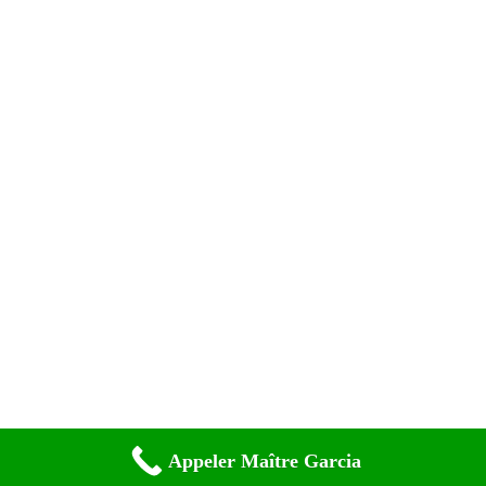
Appeler Maître Garcia
Copyright © 2020 - Benoitgarciaavocat.Fr - Tous Droits Réservés