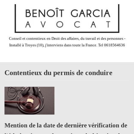
Aller
au
contenu
Conseil et contentieux en Droit des affaires, du travail et des personnes -
Installé à Troyes (10), j'interviens dans toute la France. Tel 0618564636
Contentieux du permis de conduire
Mention de la date de dernière vérification de