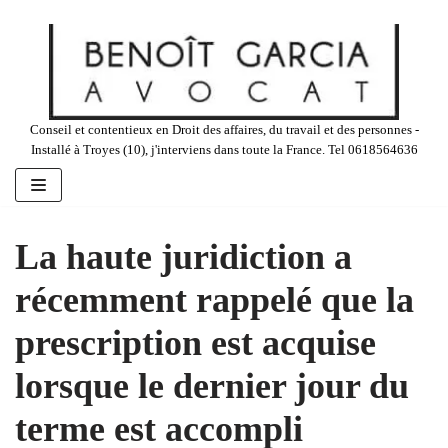
Aller
au
contenu
Conseil et contentieux en Droit des affaires, du travail et des personnes -
Installé à Troyes (10), j'interviens dans toute la France. Tel 0618564636
La haute juridiction a
récemment rappelé que la
prescription est acquise
lorsque le dernier jour du
terme est accompli