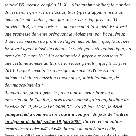
société BS invest a confié à M. X… (l’agent immobilier) le mandat
de rechercher, en vue de l’achat, tous types d’appartements ou
immeubles en totalité ; que, par acte sous seing privé du 31
janvier 2008, les consorts Y… ont consenti à la société BS invest
une promesse de vente prévoyant le règlement, par l’acquéreur,
d’une commission au profit de l’agent immobilier ; que, la société
BS invest ayant refusé de réitérer la vente par acte authentique, un
arrêt du 22 mars 2012 l’a condamnée à payer aux consorts Y…
une certaine somme au titre de la clause pénale ; que, le 19 juin
2013, l’agent immobilier a assigné la société BS invest en
paiement de la commission convenue et, subsidiairement, de
dommages-intérêts ;
Attendu que, pour rejeter la fin de non-recevoir tirée de la
prescription de l’action, après avoir énoncé qu’en application de
l’article 26, II, de la loi n° 2008-561 du 17 juin 2008,
le délai
quinquennal a commencé à courir à compter du jour de l’entrée
en vigueur de la loi, soit le 19 juin 2008
, l’arrêt retient qu’aux
termes des articles 641 et 642 du code de procédure civile,
lorsqu’un délai est exprimé en mois ou en années, ce délai expire