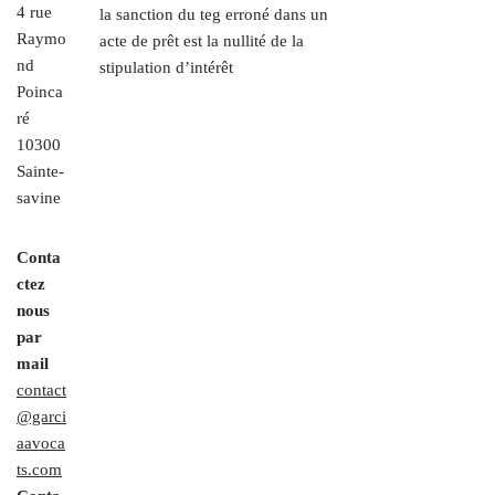
4 rue
la sanction du teg erroné dans un
Raymo
acte de prêt est la nullité de la
nd
stipulation d’intérêt
Poinca
ré
10300
Sainte-
savine
Conta
ctez
nous
par
mail
contact
@garci
aavoca
ts.com