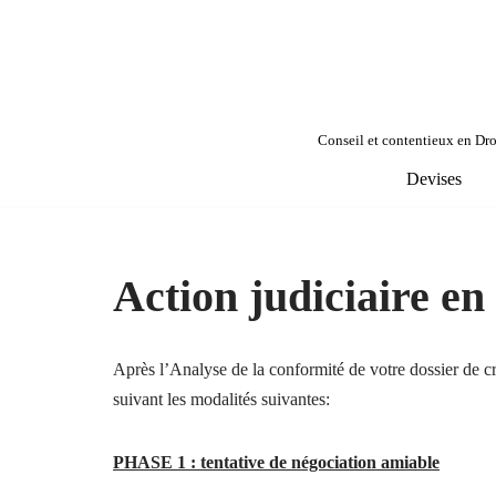
Aller
au
contenu
Conseil et contentieux en Droi
Devises
Action judiciaire e
Après l’Analyse de la conformité de votre dossier de c
suivant les modalités suivantes:
PHASE 1 : tentative de négociation amiable