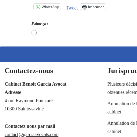
WhatsApp
Imprimer
Tweet
J’aime ça :
Contactez-nous
Jurispru
Cabinet Benoit Garcia Avocat
Plusieurs décis
Adresse
obtenues réce
4 rue Raymond Poincaré
Annulation de 
10300 Sainte-savine
cabinet
Annulation de 
Contactez nous par mail
cabinet
contact@garciaavocats.com