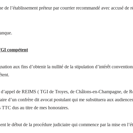
e de l’établissement préteur par courrier recommandé avec accusé de réce
banque.
 TGI compétent
tion aux fins d’obtenir la nullité de la stipulation d’intérêt conventionn
étent.
our d’appel de REIMS ( TGI de Troyes, de Châlons-en-Champagne, de Reim
iaire d’un confrère dit avocat postulant qui me substituera aux audiences
s TTC dus au titre de mes honoraires.
nt le début de la procédure judiciaire qui commence par la mise en l’état