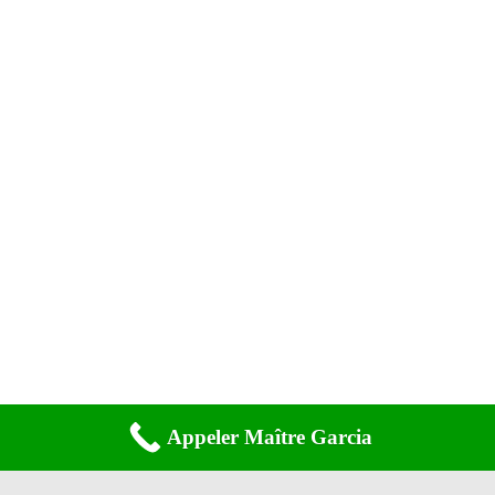
Appeler Maître Garcia
Copyright © 2020 - Benoitgarciaavocat.Fr - Tous Droits Réservés